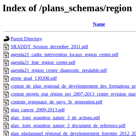
Index of /plans_schemas/region
Name
Parent Directory
SRADDT_Session_decembre_2011.pdf
agenda21_cadre_intervention_locaux_region_centre.pdf
agenda21_liste_region_centre.pdf
agenda21_region_centre_diagnostic_prealable.pdf
arrete_prad_130208.pdf
contrat_de_plan_regional_de_developpement_des_formations_pro
contrat_projets_etat_région_per_2007-2013_centre_revision_mai
contrats_regionaux_de_pays_3e_generation.pdf
plan_cancer_2009-2013.pdf
plan_ loire_grandeur_nature_3_de_actions.pdf
plan_ loire_grandeur_nature_3_document_de_reference.pdf
plan_pluriannuel_régional_de_developpement_forestier_2012_2