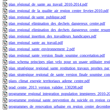
plan_régional_de_sante_au_travail_2010-2014.pdf
plan_regional_de_la_qualite_air_region_centre_fevrier-2010.pdf
plan_regional_de sante_publique.pdf
plan_regional_elimination_des_dechets_dangereux_centre.pdf
plan_regional_elimination_des_dechets_dangereux_centre_resum
plan_regional_insertion_des_travailleurs_handicapes.pdf
plan_regional_sante_au_travail.pdf
plan_regional_sante_environnement_2.pdf
plan_regional_sante_version_finale_soumise_concertation.pdf
plan_schema_principes_plan_velo_pour_un_usage_utilitaire_regi
plan_stratégique_regional_sante_restitution_travaux_prorites_pa
plan_strategique_regional_de_sante_version_finale_soumise_conc
plans_climat_energie_territoriaux_ademe_centre.pdf
prad_centre_2013_version_validee_130208.pdf
programme_regional_integration_population_immigrees_2010-2
programme_regional_sante_prevention_du_suicide_en_region_ce
programmes_de_renovation_urbaine_en_region_centre_decembr