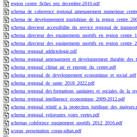
region_centre_fiches_pru_decembre-2010.pdf
schema_de_coherence_regional_amenagement_numerique_centr
schema_de_developpement_touristique_de_la_region_centre_20
schema_directeur_accessibilite_du_service_regional_de_transpor
schema_directeur_des_equipements_sportifs_en_region_centre_1e
schema_directeur_des_equipements_sportifs_en_region_centre_2
schema_regional_addictologie.pdf
schema_regional_amenagment_et_developpement_durable_des_ter
schema_regional_climat_air_et_energie_du_centre.pdf
schema_regional_de_developpement_economique_et_social .pdf
schema_regional_de_sante_2018_2022.pdf
schema_regional_des formations_sanitaires_et_sociales_de_la_re
schema_regional_intelligence_economique_2009-2012.pdf
schema_regional_relatif_a_la_protection_juridique_des_majeurs.
schema_regional_veloroutes_voies_vertes.pdf
schemas_cohérence_equipement_sportifs_2012_2016.pdf
scoran_presentation_coran-sdtan.pdf