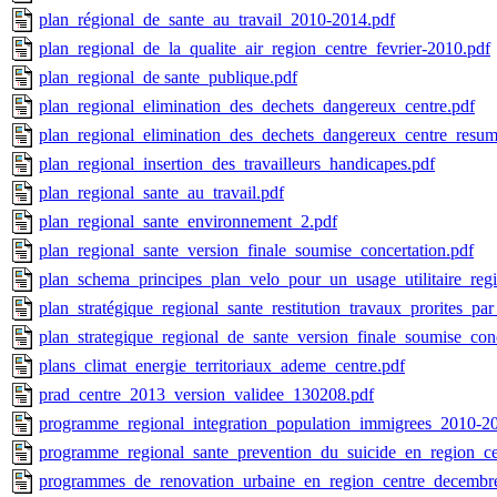
plan_régional_de_sante_au_travail_2010-2014.pdf
plan_regional_de_la_qualite_air_region_centre_fevrier-2010.pdf
plan_regional_de sante_publique.pdf
plan_regional_elimination_des_dechets_dangereux_centre.pdf
plan_regional_elimination_des_dechets_dangereux_centre_resum
plan_regional_insertion_des_travailleurs_handicapes.pdf
plan_regional_sante_au_travail.pdf
plan_regional_sante_environnement_2.pdf
plan_regional_sante_version_finale_soumise_concertation.pdf
plan_schema_principes_plan_velo_pour_un_usage_utilitaire_regi
plan_stratégique_regional_sante_restitution_travaux_prorites_pa
plan_strategique_regional_de_sante_version_finale_soumise_conc
plans_climat_energie_territoriaux_ademe_centre.pdf
prad_centre_2013_version_validee_130208.pdf
programme_regional_integration_population_immigrees_2010-2
programme_regional_sante_prevention_du_suicide_en_region_ce
programmes_de_renovation_urbaine_en_region_centre_decembr