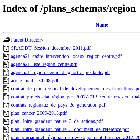
Index of /plans_schemas/region
Name
Parent Directory
SRADDT_Session_decembre_2011.pdf
agenda21_cadre_intervention_locaux_region_centre.pdf
agenda21_liste_region_centre.pdf
agenda21_region_centre_diagnostic_prealable.pdf
arrete_prad_130208.pdf
contrat_de_plan_regional_de_developpement_des_formations_pro
contrat_projets_etat_région_per_2007-2013_centre_revision_mai
contrats_regionaux_de_pays_3e_generation.pdf
plan_cancer_2009-2013.pdf
plan_ loire_grandeur_nature_3_de_actions.pdf
plan_ loire_grandeur_nature_3_document_de_reference.pdf
plan_pluriannuel_régional_de_developpement_forestier_2012_2