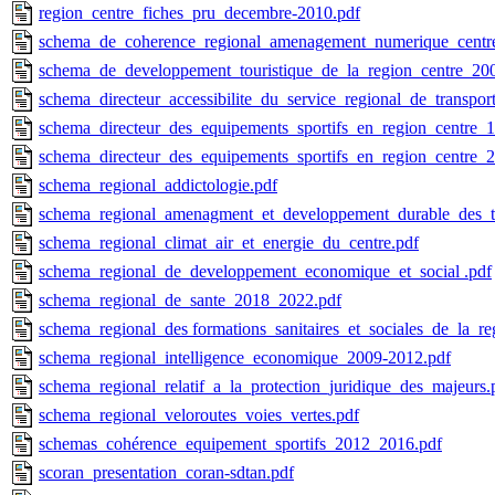
region_centre_fiches_pru_decembre-2010.pdf
schema_de_coherence_regional_amenagement_numerique_centr
schema_de_developpement_touristique_de_la_region_centre_20
schema_directeur_accessibilite_du_service_regional_de_transpor
schema_directeur_des_equipements_sportifs_en_region_centre_1e
schema_directeur_des_equipements_sportifs_en_region_centre_2
schema_regional_addictologie.pdf
schema_regional_amenagment_et_developpement_durable_des_ter
schema_regional_climat_air_et_energie_du_centre.pdf
schema_regional_de_developpement_economique_et_social .pdf
schema_regional_de_sante_2018_2022.pdf
schema_regional_des formations_sanitaires_et_sociales_de_la_re
schema_regional_intelligence_economique_2009-2012.pdf
schema_regional_relatif_a_la_protection_juridique_des_majeurs.
schema_regional_veloroutes_voies_vertes.pdf
schemas_cohérence_equipement_sportifs_2012_2016.pdf
scoran_presentation_coran-sdtan.pdf