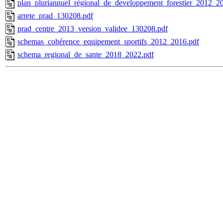
plan_pluriannuel_régional_de_developpement_forestier_2012_2
arrete_prad_130208.pdf
prad_centre_2013_version_validee_130208.pdf
schemas_cohérence_equipement_sportifs_2012_2016.pdf
schema_regional_de_sante_2018_2022.pdf