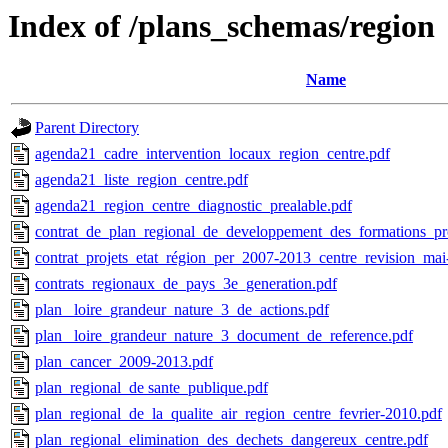
Index of /plans_schemas/region
Name
Parent Directory
agenda21_cadre_intervention_locaux_region_centre.pdf
agenda21_liste_region_centre.pdf
agenda21_region_centre_diagnostic_prealable.pdf
contrat_de_plan_regional_de_developpement_des_formations_pro
contrat_projets_etat_région_per_2007-2013_centre_revision_mai
contrats_regionaux_de_pays_3e_generation.pdf
plan_ loire_grandeur_nature_3_de_actions.pdf
plan_ loire_grandeur_nature_3_document_de_reference.pdf
plan_cancer_2009-2013.pdf
plan_regional_de sante_publique.pdf
plan_regional_de_la_qualite_air_region_centre_fevrier-2010.pdf
plan_regional_elimination_des_dechets_dangereux_centre.pdf