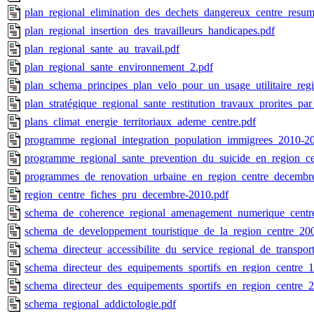
plan_regional_elimination_des_dechets_dangereux_centre_resum
plan_regional_insertion_des_travailleurs_handicapes.pdf
plan_regional_sante_au_travail.pdf
plan_regional_sante_environnement_2.pdf
plan_schema_principes_plan_velo_pour_un_usage_utilitaire_regi
plan_stratégique_regional_sante_restitution_travaux_prorites_pa
plans_climat_energie_territoriaux_ademe_centre.pdf
programme_regional_integration_population_immigrees_2010-2
programme_regional_sante_prevention_du_suicide_en_region_ce
programmes_de_renovation_urbaine_en_region_centre_decembr
region_centre_fiches_pru_decembre-2010.pdf
schema_de_coherence_regional_amenagement_numerique_centr
schema_de_developpement_touristique_de_la_region_centre_20
schema_directeur_accessibilite_du_service_regional_de_transpor
schema_directeur_des_equipements_sportifs_en_region_centre_1e
schema_directeur_des_equipements_sportifs_en_region_centre_2
schema_regional_addictologie.pdf