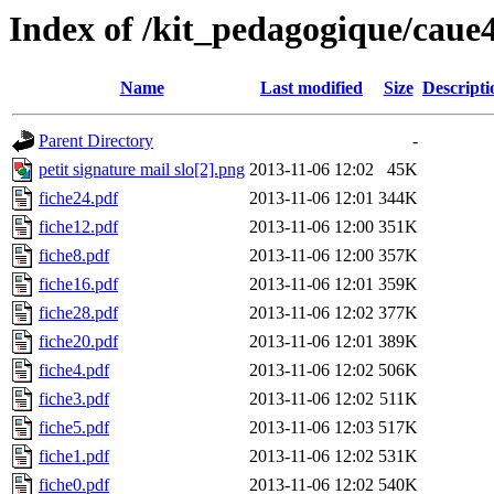
Index of /kit_pedagogique/caue
Name
Last modified
Size
Descripti
Parent Directory
-
petit signature mail slo[2].png
2013-11-06 12:02
45K
fiche24.pdf
2013-11-06 12:01
344K
fiche12.pdf
2013-11-06 12:00
351K
fiche8.pdf
2013-11-06 12:00
357K
fiche16.pdf
2013-11-06 12:01
359K
fiche28.pdf
2013-11-06 12:02
377K
fiche20.pdf
2013-11-06 12:01
389K
fiche4.pdf
2013-11-06 12:02
506K
fiche3.pdf
2013-11-06 12:02
511K
fiche5.pdf
2013-11-06 12:03
517K
fiche1.pdf
2013-11-06 12:02
531K
fiche0.pdf
2013-11-06 12:02
540K