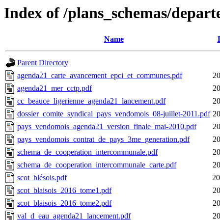
Index of /plans_schemas/departe
Name
Parent Directory
agenda21_carte_avancement_epci_et_communes.pdf
20
agenda21_mer_cctp.pdf
20
cc_beauce_ligerienne_agenda21_lancement.pdf
20
dossier_comite_syndical_pays_vendomois_08-juillet-2011.pdf
20
pays_vendomois_agenda21_version_finale_mai-2010.pdf
20
pays_vendomois_contrat_de_pays_3me_generation.pdf
20
schema_de_cooperation_intercommunale.pdf
20
schema_de_cooperation_intercommunale_carte.pdf
20
scot_blésois.pdf
20
scot_blaisois_2016_tome1.pdf
20
scot_blaisois_2016_tome2.pdf
20
val_d_eau_agenda21_lancement.pdf
20